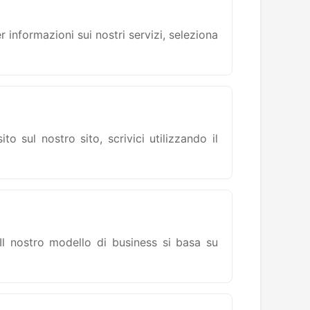
 informazioni sui nostri servizi, seleziona
 sul nostro sito, scrivici utilizzando il
. Il nostro modello di business si basa su