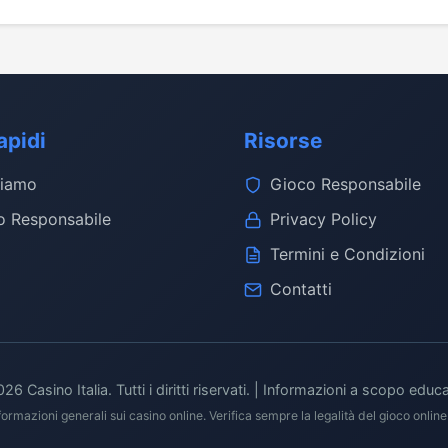
apidi
Risorse
Siamo
Gioco Responsabile
o Responsabile
Privacy Policy
Termini e Condizioni
Contatti
26 Casino Italia. Tutti i diritti riservati. | Informazioni a scopo educa
formazioni generali sui casino online. Verifica sempre la legalità del gioco online 