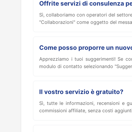
Offrite servizi di consulenza p
Sì, collaboriamo con operatori del settore
"Collaborazioni" come oggetto del messa
Come posso proporre un nuovo
Apprezziamo i tuoi suggerimenti! Se cono
modulo di contatto selezionando "Sugge
Il vostro servizio è gratuito?
Sì, tutte le informazioni, recensioni e g
commissioni affiliate, senza costi aggiuntiv