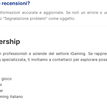
 recensioni?
formazioni accurate e aggiornate. Se noti un errore o un
do "Segnalazione problemi" come oggetto.
ership
 professionisti e aziende del settore iGaming. Se rappre
specializzata, ti invitiamo a contattarci per esplorare possi
i gioco
ni
er
ming italiano