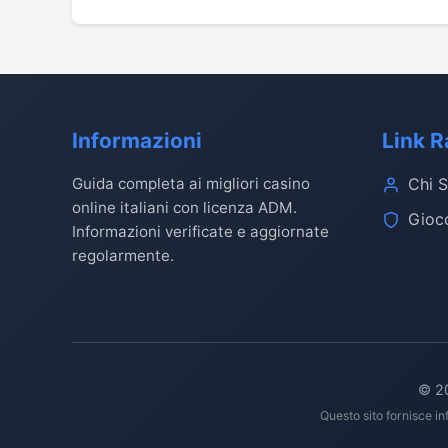
Informazioni
Link R
Guida completa ai migliori casino
Chi 
online italiani con licenza ADM.
Gioc
Informazioni verificate e aggiornate
regolarmente.
© 20
Questo sito fornisce in